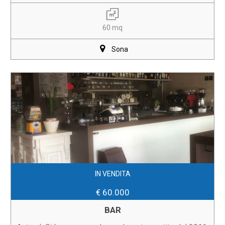
60 mq
Sona
IN VENDITA
€ 60.000
BAR