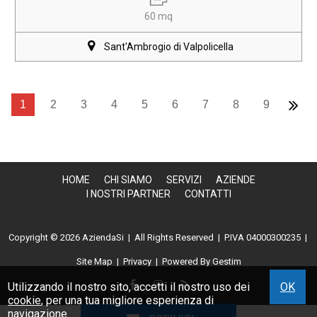
60 mq
Sant'Ambrogio di Valpolicella
1
2
3
4
5
6
7
8
9
HOME
CHI SIAMO
SERVIZI
AZIENDE
I NOSTRI PARTNER
CONTATTI
Copyright © 2026 AziendaSi | All Rights Reserved |
P.IVA 04000300235
|
Site Map
|
Privacy
| Powered By
Gestim
Utilizzando il nostro sito, accetti il nostro uso dei
OK
cookie
, per una tua migliore esperienza di
navigazione.