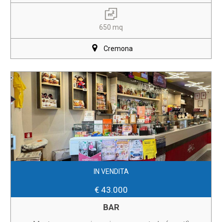
650 mq
Cremona
IN VENDITA
€ 43.000
BAR