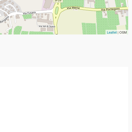
Leaflet
| OSM