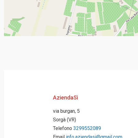
AziendaSì
via burgan, 5
Sorgà (VR)
Telefono
3299552089
Email
info.aziendasi@gmail.com