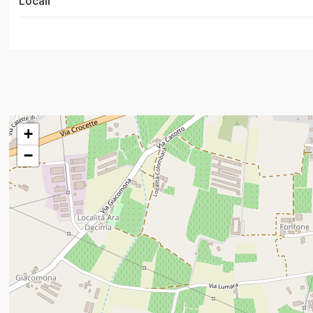
Locali
+
−