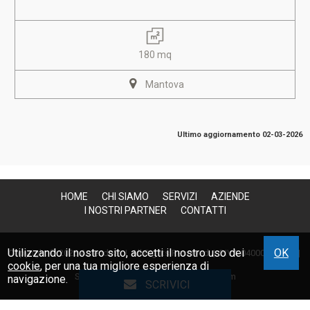
180 mq
Mantova
Ultimo aggiornamento 02-03-2026
HOME
CHI SIAMO
SERVIZI
AZIENDE
I NOSTRI PARTNER
CONTATTI
Utilizzando il nostro sito, accetti il nostro uso dei
OK
Copyright © 2026 AziendaSi | All Rights Reserved |
P.IVA 04000300235
|
cookie
, per una tua migliore esperienza di
Site Map
|
Privacy
| Powered By
Gestim
navigazione.
SCRIVICI